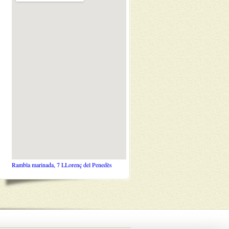
Rambla marinada, 7 LLorenç del Penedès