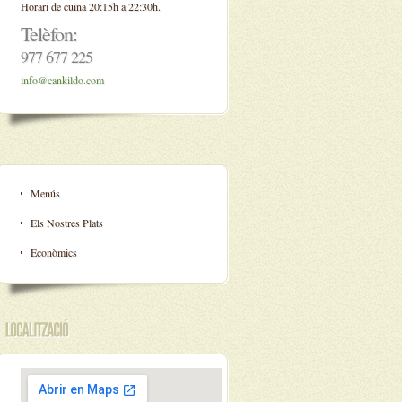
Horari de cuina 20:15h a 22:30h.
Telèfon:
977 677 225
info@cankildo.com
Menús
Els Nostres Plats
Econòmics