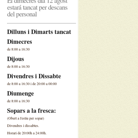
El dimecres dia 12 agost
estará tancat per descans
del personal
Dilluns i Dimarts tancat
Dimecres
de 8:00 a 16:30
Dijous
de 8:00 a 16:30
Divendres i Dissabte
de 8:00 a 16:30 i de 20:00 a 00:00
Diumenge
de 8:00 a 16:30
Sopars a la fresca:
(Obert a l'estiu per sopar)
Divendres i dissabtes.
Horari de 20:00h a 24:00h.