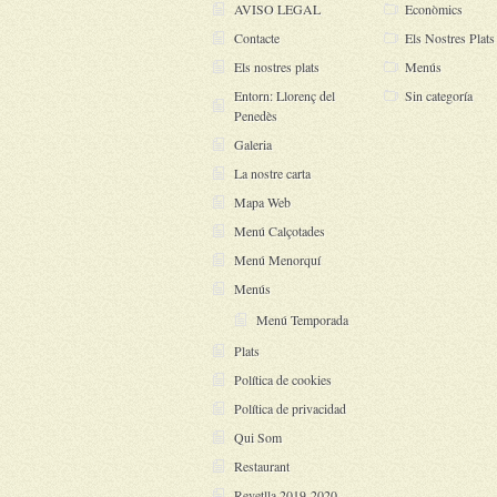
AVISO LEGAL
Econòmics
Contacte
Els Nostres Plats
Els nostres plats
Menús
Entorn: Llorenç del
Sin categoría
Penedès
Galeria
La nostre carta
Mapa Web
Menú Calçotades
Menú Menorquí
Menús
Menú Temporada
Plats
Política de cookies
Política de privacidad
Qui Som
Restaurant
Revetlla 2019-2020